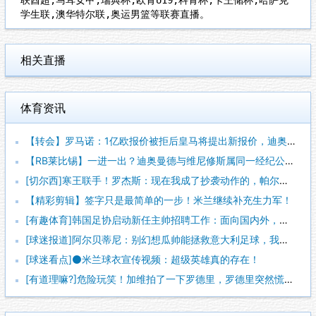
学生联,澳华特尔联,奥运男篮等联赛直播。
相关直播
体育资讯
【转会】罗马诺：1亿欧报价被拒后皇马将提出新报价，迪奥曼德也
【RB莱比锡】一进一出？迪奥曼德与维尼修斯属同一经纪公司，后
[切尔西]寒王联手！罗杰斯：现在我成了抄袭动作的，帕尔默有了
【精彩剪辑】签字只是最简单的一步！米兰继续补充生力军！
[有趣体育]韩国足协启动新任主帅招聘工作：面向国内外，临时任
[球迷报道]阿尔贝蒂尼：别幻想瓜帅能拯救意大利足球，我们优秀
[球迷看点]⚫米兰球衣宣传视频：超级英雄真的存在！
[有道理嘛?]危险玩笑！加维拍了一下罗德里，罗德里突然慌张了