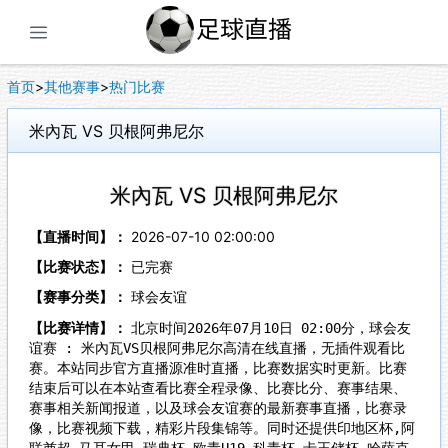
展开菜单
首页
>
其他赛事
>
热门比赛
米內瓦 VS 贝根阿弗尼尔
米內瓦 VS 贝根阿弗尼尔
【直播时间】：
2026-07-10 02:00:00
【比赛状态】：
已完赛
【赛事分类】：
球会友谊
【比赛详情】：
北京时间2026年07月10日 02:00分，球会友
谊赛 : 米內瓦VS贝根阿弗尼尔高清在线直播，无插件观看比
赛。本站同步官方直播源准时直播，比赛数据实时更新。比赛
结束后可以在本站查看比赛全程录像、比赛比分、赛事结果、
赛事相关新闻报道，以及球会友谊赛的最新赛事直播，比赛录
像，比赛视频下载，精彩片段集锦等。同时还提供印地区杯,阿
联酋超,马耳女甲,瑞典杯,欧青U19,科青杯,卡王储杯,哈萨克