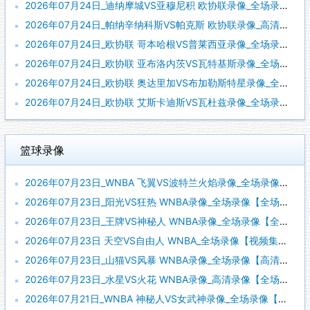
2026年07月24日_迪纳摩城VS亚穆尼积 欧协联录像_全场录像【高清回放】
2026年07月24日_帕纳辛纳科斯VS帕克斯 欧协联录像_高清录像【全场回放】
2026年07月24日_欧协联 哥本哈根VS普莱西亚录像_全场录像【视频集锦】
2026年07月24日_欧协联 亚布洛内茨VS瓦特基斯录像_全场录像【高清回放】
2026年07月24日_欧协联 奥达里加VS布加勒斯特星录像_全场录像【高清回放】
2026年07月24日_欧协联 艾斯卡迪斯VS瓦杜兹录像_全场录像【高清回放】
篮球录像
2026年07月23日_WNBA 飞翼VS波特兰火焰录像_全场录像【全场回放】
2026年07月23日_阳光VS狂热 WNBA录像_全场录像【全场回放】
2026年07月23日_王牌VS神秘人 WNBA录像_全场录像【全场回放】
2026年07月23日 天空VS自由人 WNBA_全场录像【视频集锦】
2026年07月23日_山猫VS风暴 WNBA录像_全场录像【高清回放】
2026年07月23日_水星VS火花 WNBA录像_高清录像【全场回放】
2026年07月21日_WNBA 神秘人VS女武神录像_全场录像【全场回放】