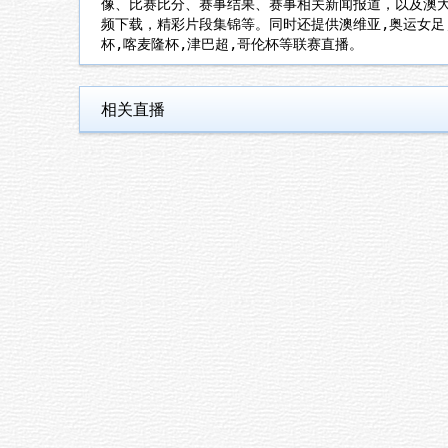
像、比赛比分、赛事结果、赛事相关新闻报道，以及澳
频下载，精彩片段集锦等。同时还提供澳维亚,奥运女足,
杯,喀麦隆杯,津巴超,哥伦杯等联赛直播。
相关直播