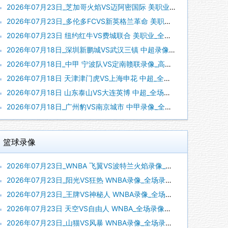
2026年07月23日_芝加哥火焰VS迈阿密国际 美职业录像_全场录像【全场回放】
2026年07月23日_多伦多FCVS新英格兰革命 美职业录像_全场录像【视频集锦】
2026年07月23日 纽约红牛VS费城联合 美职业_全场录像【视频集锦】
2026年07月18日_深圳新鹏城VS武汉三镇 中超录像_高清录像【全场回放】
2026年07月18日_中甲 宁波队VS定南赣联录像_高清录像【全场回放】
2026年07月18日 天津津门虎VS上海申花 中超_全场录像【视频集锦】
2026年07月18日 山东泰山VS大连英博 中超_全场录像【全场回放】
2026年07月18日_广州豹VS南京城市 中甲录像_全场录像【视频集锦】
篮球录像
2026年07月23日_WNBA 飞翼VS波特兰火焰录像_全场录像【全场回放】
2026年07月23日_阳光VS狂热 WNBA录像_全场录像【全场回放】
2026年07月23日_王牌VS神秘人 WNBA录像_全场录像【全场回放】
2026年07月23日 天空VS自由人 WNBA_全场录像【视频集锦】
2026年07月23日_山猫VS风暴 WNBA录像_全场录像【高清回放】