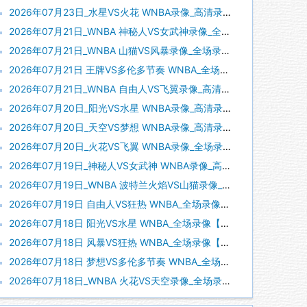
2026年07月23日_水星VS火花 WNBA录像_高清录像【全场回放】
2026年07月21日_WNBA 神秘人VS女武神录像_全场录像【全场回放】
2026年07月21日_WNBA 山猫VS风暴录像_全场录像【视频集锦】
2026年07月21日 王牌VS多伦多节奏 WNBA_全场录像【全场回放】
2026年07月21日_WNBA 自由人VS飞翼录像_高清录像【全场回放】
2026年07月20日_阳光VS水星 WNBA录像_高清录像【全场回放】
2026年07月20日_天空VS梦想 WNBA录像_高清录像【全场回放】
2026年07月20日_火花VS飞翼 WNBA录像_全场录像【高清回放】
2026年07月19日_神秘人VS女武神 WNBA录像_高清录像【全场回放】
2026年07月19日_WNBA 波特兰火焰VS山猫录像_全场录像【全场回放】
2026年07月19日 自由人VS狂热 WNBA_全场录像【全场回放】
2026年07月18日 阳光VS水星 WNBA_全场录像【全场回放】
2026年07月18日 风暴VS狂热 WNBA_全场录像【全场回放】
2026年07月18日 梦想VS多伦多节奏 WNBA_全场录像【全场回放】
2026年07月18日_WNBA 火花VS天空录像_全场录像【全场回放】