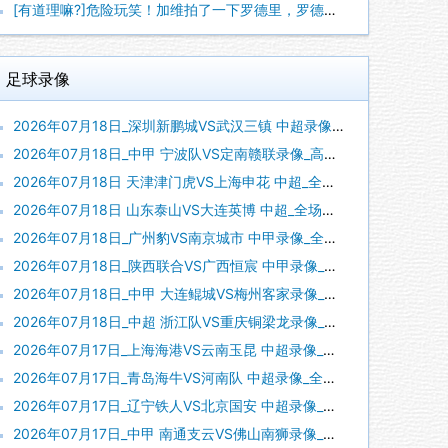
[有道理嘛?]危险玩笑！加维拍了一下罗德里，罗德里突然慌张了
足球录像
2026年07月18日_深圳新鹏城VS武汉三镇 中超录像_高清录像【全场回放】
2026年07月18日_中甲 宁波队VS定南赣联录像_高清录像【全场回放】
2026年07月18日 天津津门虎VS上海申花 中超_全场录像【视频集锦】
2026年07月18日 山东泰山VS大连英博 中超_全场录像【全场回放】
2026年07月18日_广州豹VS南京城市 中甲录像_全场录像【视频集锦】
2026年07月18日_陕西联合VS广西恒宸 中甲录像_全场录像【全场回放】
2026年07月18日_中甲 大连鲲城VS梅州客家录像_高清录像【全场回放】
2026年07月18日_中超 浙江队VS重庆铜梁龙录像_高清录像【全场回放】
2026年07月17日_上海海港VS云南玉昆 中超录像_高清录像【全场回放】
2026年07月17日_青岛海牛VS河南队 中超录像_全场录像【视频集锦】
2026年07月17日_辽宁铁人VS北京国安 中超录像_全场录像【全场回放】
2026年07月17日_中甲 南通支云VS佛山南狮录像_全场录像【高清回放】