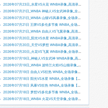
2026年07月23日_水星VS火花 WNBA录像_高清录像【全场回放】
2026年07月21日_WNBA 神秘人VS女武神录像_全场录像【全场回放】
2026年07月21日_WNBA 山猫VS风暴录像_全场录像【视频集锦】
2026年07月21日 王牌VS多伦多节奏 WNBA_全场录像【全场回放】
2026年07月21日_WNBA 自由人VS飞翼录像_高清录像【全场回放】
2026年07月20日_阳光VS水星 WNBA录像_高清录像【全场回放】
2026年07月20日_天空VS梦想 WNBA录像_高清录像【全场回放】
2026年07月20日_火花VS飞翼 WNBA录像_全场录像【高清回放】
2026年07月19日_神秘人VS女武神 WNBA录像_高清录像【全场回放】
2026年07月19日_WNBA 波特兰火焰VS山猫录像_全场录像【全场回放】
2026年07月19日 自由人VS狂热 WNBA_全场录像【全场回放】
2026年07月18日 阳光VS水星 WNBA_全场录像【全场回放】
2026年07月18日 风暴VS狂热 WNBA_全场录像【全场回放】
2026年07月18日 梦想VS多伦多节奏 WNBA_全场录像【全场回放】
2026年07月18日_WNBA 火花VS天空录像_全场录像【全场回放】