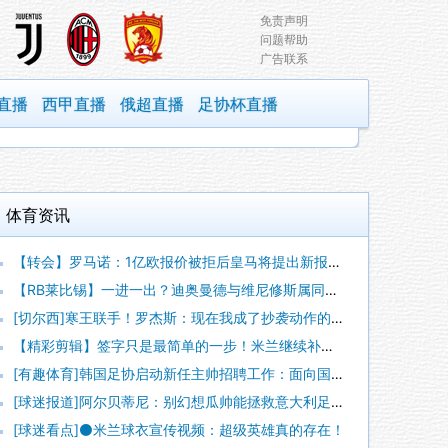
免责声明
问题帮助
广告联系
直播
西甲直播
俄超直播
足协杯直播
体育资讯
【转会】罗马诺：1亿欧报价被拒后皇马将提出新报价，迪奥曼德也
【RB莱比锡】一进一出？迪奥曼德与维尼修斯属同一经纪公司，后
[切尔西]寒王联手！罗杰斯：现在我成了抄袭动作的，帕尔默有了
【精彩剪辑】签字只是最简单的一步！米兰继续补充生力军！
[有趣体育]韩国足协启动新任主帅招聘工作：面向国内外，临时任
[球迷报道]阿尔贝蒂尼：别幻想瓜帅能拯救意大利足球，我们优秀
[球迷看点]⚫米兰球衣宣传视频：超级英雄真的存在！