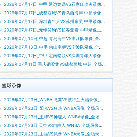
2026年07月17日_中甲 延边龙鼎VS石家庄功夫录像_全场录像【全场回放】
2026年07月17日_成都蓉城VS青岛西海岸 中超录像_全场录像【全场回放】
2026年07月17日_深圳青年人VS苏州东吴 中甲录像_全场录像【高清回放】
2026年07月17日_无锡吴钩VS长春亚泰 中甲录像_全场录像【视频集锦】
2026年07月14日_中超 青岛海牛VS浙江队录像_全场录像【全场回放】
2026年07月13日_中甲 佛山南狮VS宁波队录像_全场录像【全场回放】
2026年07月12日_中甲 定南赣联VS深圳青年人录像_高清录像【全场回放】
2026年07月11日 重庆铜梁龙VS成都蓉城 中超_全场录像【视频集锦】
篮球录像
2026年07月23日_WNBA 飞翼VS波特兰火焰录像_全场录像【全场回放】
2026年07月23日_阳光VS狂热 WNBA录像_全场录像【全场回放】
2026年07月23日_王牌VS神秘人 WNBA录像_全场录像【全场回放】
2026年07月23日 天空VS自由人 WNBA_全场录像【视频集锦】
2026年07月23日_山猫VS风暴 WNBA录像_全场录像【高清回放】