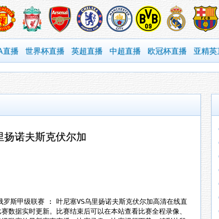
A直播
世界杯直播
英超直播
中超直播
欧冠杯直播
亚精英
乌里扬诺夫斯克伏尔加
0分，俄罗斯甲级联赛 : 叶尼塞VS乌里扬诺夫斯克伏尔加高清在线直
比赛数据实时更新。比赛结束后可以在本站查看比赛全程录像、